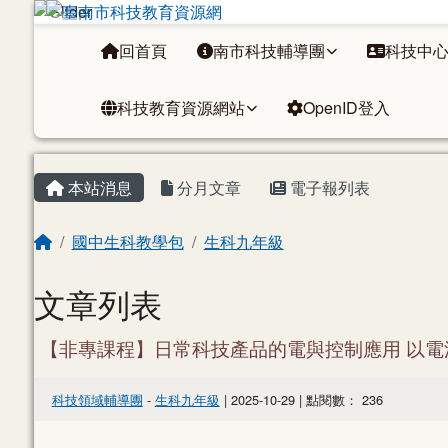
臺南市科技教育資源網
跳至主內容區
導覽列
回首頁
南市科技輔導團
科技中
科技教育資源網站
OpenID登入
頁尾區域
上中區域內容
主內容區域
本站消息
分月文章
電子報列表
回首頁
國中生科教學包
生科九年級
文章列表
【非專課程】日常科技產品的電與控制應用 以電
科技領域輔導團
-
生科九年級
| 2025-10-29 | 點閱數： 236