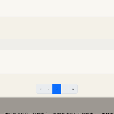
(目前頁次)
«
‹
1
›
»