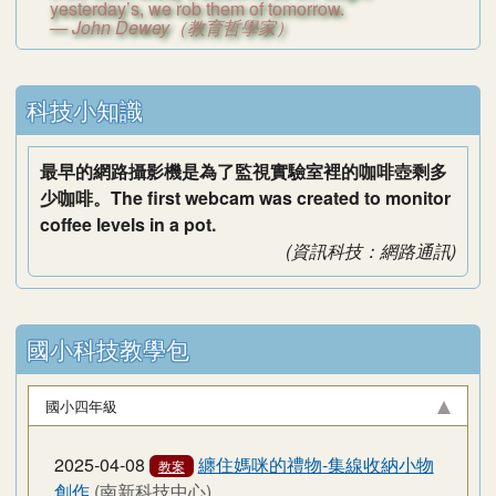
yesterday’s, we rob them of tomorrow.
— John Dewey（教育哲學家）
右邊區域內容
科技小知識
最早的網路攝影機是為了監視實驗室裡的咖啡壺剩多
少咖啡。The first webcam was created to monitor
coffee levels in a pot.
(資訊科技：網路通訊)
國小科技教學包
國小四年級
2025-04-08
纏住媽咪的禮物-集線收納小物
教案
創作
(南新科技中心)