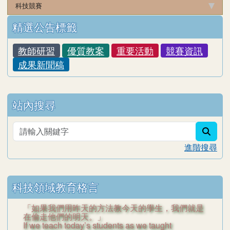
科技競賽
左邊區域內容
精選公告標籤
教師研習
優質教案
重要活動
競賽資訊
成果新聞稿
站內搜尋
sear
進階搜尋
科技領域教育格言
「如果我們用昨天的方法教今天的學生，我們就是
在偷走他們的明天。」
If we teach today’s students as we taught