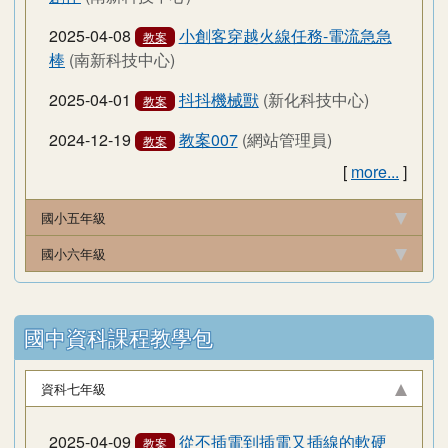
2025-04-08
小創客穿越火線任務-電流急急
教案
棒
(南新科技中心)
2025-04-01
抖抖機械獸
(新化科技中心)
教案
2024-12-19
教案007
(網站管理員)
教案
[
more...
]
國小五年級
國小六年級
國中資科課程教學包
資科七年級
2025-04-09
從不插電到插電又插線的軟硬
教案